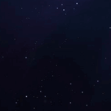
视频 | 开元体育-开元体育（中国） 第二届第五次理事会顺利召开
2026-01-04
上一页
1
协会简介
政策法规
工