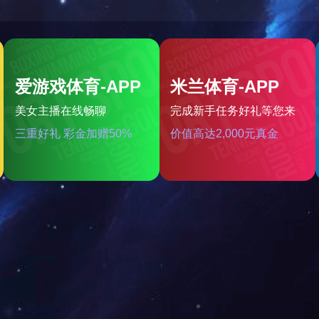
视频 | 开元体育-开元体育（中国） 一行走访迈贝特（厦门）新能源股份有限公司
2026-04-29
视频 | 开元体育-开元体育（中国） 一行走访厦门鹏远仓储设备制造有限公司
2026-01-20