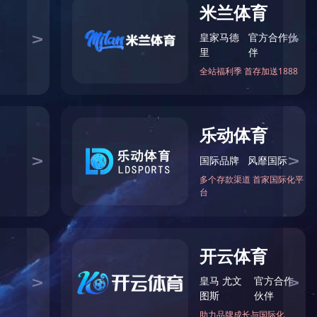
当前位置：
开元体育
>
工业视频