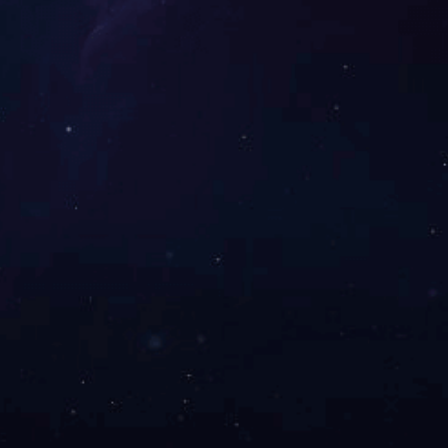
视频 | 工业文化赋能制造业高质量发展暨大中小企业融通创新对接会在厦成功举办
2025-12-30
共 170 条
2
3
4
5
…
19
下一页
到第
业文化
工业视频
会员风采
协会月刊
开元体育-
开元体育-开元体育