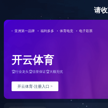
开元体育
开元体育
协会简介
政策