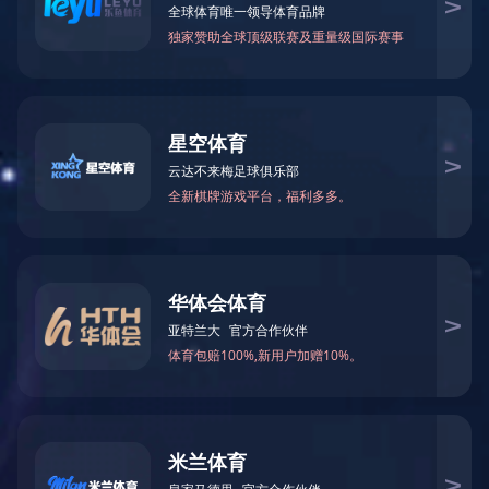
会员风采
协会月刊
开元体育-开元体育（中国）
加入我们