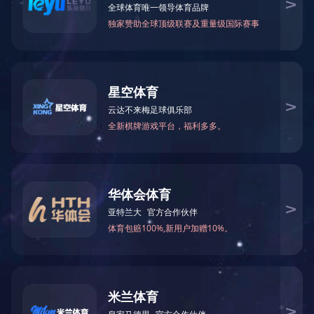
协会月刊
开元体育-开元体育（中国）
加入我们
协会简介
政策法规
工业文化
工业视频
会员风采
协会月刊
开元体育-开元体育（中国）
加入我们